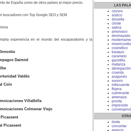
nto de España como de otros países al mejor precio.
LAS PAL
cloruro
 en buscadores con Top Google SEO y SEM
sódico
disuelta
chiste
elona
salina
amoniaco
desmayado
plia experiencia en el mundo del escaparatismo y la
modername
misericordi
cosmético
Donostia
trastazo
caramelo
mpagos Daimiel
gacetilla
matanza
alba
abnegación
cruenta
rtunidad Valdés
aragonés
sonoro
l Coín
infrecuente
flojera
culminante
amenaza
nizaciones Villalbilla
pronta
imprevisto
mnizaciones Colmenar Viejo
convergenc
OTRA
 Picassent
límite
l Picassent
concertar
aprecio