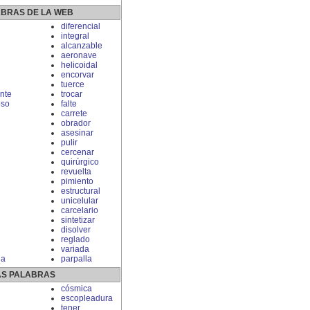
ABRAS DE LA WEB
diferencial
integral
alcanzable
aeronave
helicoidal
encorvar
tuerce
nte
trocar
oso
falte
carrete
obrador
asesinar
pulir
cercenar
quirúrgico
revuelta
pimiento
estructural
unicelular
carcelario
sintetizar
disolver
reglado
variada
ia
parpalla
S PALABRAS
cósmica
escopleadura
tener