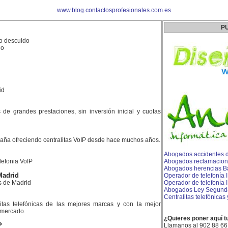
www.blog.contactosprofesionales.com.es
P
 o descuido
io
id
es de grandes prestaciones, sin inversión inicial y cuotas
aña ofreciendo centralitas VoIP desde hace muchos años.
Abogados accidentes de
lefonia VoIP
Abogados reclamacion
Abogados herencias B
Madrid
Operador de telefonía 
s de Madrid
Operador de telefonía I
Abogados Ley Segund
Centralitas telefónicas
litas telefónicas de las mejores marcas y con la mejor
l mercado.
¿Quieres poner aquí t
P
Llamanos al 902 88 66