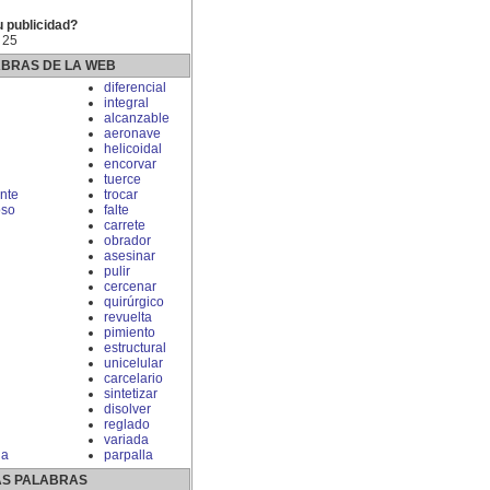
u publicidad?
 25
ABRAS DE LA WEB
diferencial
integral
alcanzable
aeronave
helicoidal
encorvar
tuerce
nte
trocar
oso
falte
carrete
obrador
asesinar
pulir
cercenar
quirúrgico
revuelta
pimiento
estructural
unicelular
carcelario
sintetizar
disolver
reglado
variada
ia
parpalla
S PALABRAS