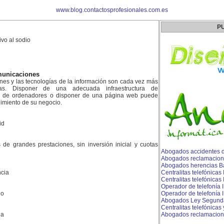
www.blog.contactosprofesionales.com.es
P
ivo al sodio
municaciones
ones y las tecnologías de la información son cada vez más
as. Disponer de una adecuada infraestructura de
d de ordenadores o disponer de una página web puede
dimiento de su negocio.
id
es de grandes prestaciones, sin inversión inicial y cuotas
Abogados accidentes de
Abogados reclamacion
Abogados herencias B
cia
Centralitas telefónicas
Centralitas telefónicas
Operador de telefonía 
do
Operador de telefonía I
Abogados Ley Segund
Centralitas telefónicas
la
Abogados reclamacione