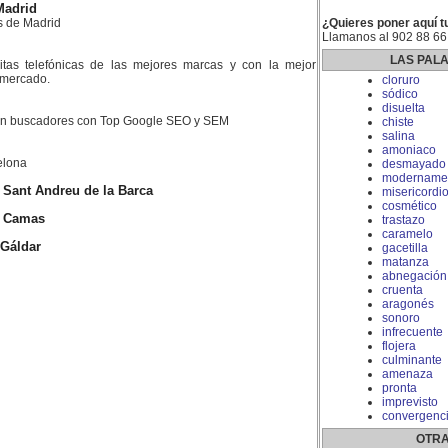
Madrid
s de Madrid
¿Quieres poner aquí t
Llamanos al 902 88 66
LAS PAL
litas telefónicas de las mejores marcas y con la mejor
l mercado.
cloruro
sódico
disuelta
 en buscadores con Top Google SEO y SEM
chiste
salina
amoniaco
elona
desmayado
modername
n Sant Andreu de la Barca
misericordi
cosmético
en Camas
trastazo
caramelo
 Gáldar
gacetilla
matanza
abnegación
cruenta
aragonés
sonoro
infrecuente
flojera
culminante
amenaza
pronta
imprevisto
convergenc
OTRA