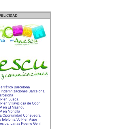
UBLICIDAD
 tráfico Barcelona
 indemnizaciones Barcelona
arcelona
 IP en Sueca
 IP en Villaviciosa de Odón
IP en El Masnou
P en Montilla
a Oportunidad Consuegra
 y telefonía VoIP en Aspe
s bancarias Puente Genil