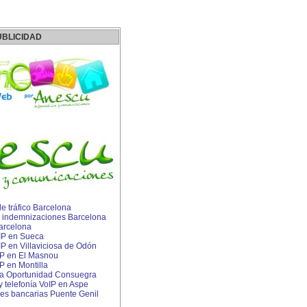
UBLICIDAD
 tráfico Barcelona
 indemnizaciones Barcelona
arcelona
 IP en Sueca
 IP en Villaviciosa de Odón
IP en El Masnou
P en Montilla
a Oportunidad Consuegra
 y telefonía VoIP en Aspe
s bancarias Puente Genil