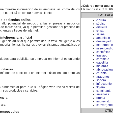
¿Quieres poner aquí t
ue muestre información de su empresa, así como de los
Llamanos al 902 88 66
, le permitirá encontrar nuevos clientes.
LAS PAL
o de tiendas online
cloruro
n alto potencial de negocio a las empresas y negocios
sódico
 de mercancias, ya que permiten gestionar el proceso de
disuelta
lientes a trevés de Internet.
chiste
salina
teligencia artificial
amoniaco
gencia artificial que permite dar un trato inteligente a los
desmayado
comportamientos humanos y evitar sistemas automáticos o
modername
misericordi
cosmético
trastazo
dades para publicitar su empresa en Internet obteniendo
caramelo
gacetilla
matanza
citarias
abnegación
 método de publicidad en Internet más extendido entre las
cruenta
aragonés
sonoro
infrecuente
 fundamental para que su página web reciba visitas de
flojera
n sus productos y servicios.
culminante
amenaza
encia
pronta
imprevisto
gara
convergenc
OTRA
iempozuelos