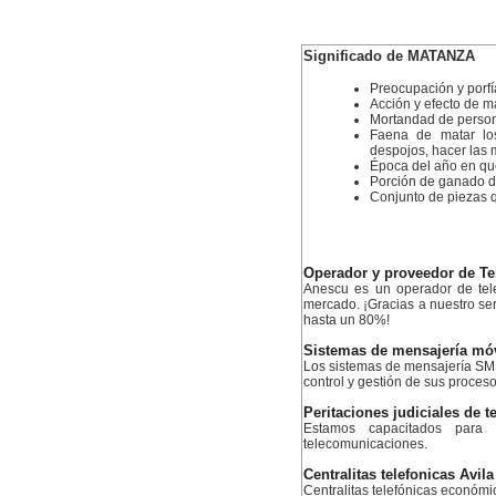
Significado de MATANZA
Preocupación y porfí
Acción y efecto de m
Mortandad de persona
Faena de matar los
despojos, hacer las m
Época del año en qu
Porción de ganado d
Conjunto de piezas q
Operador y proveedor de Te
Anescu es un operador de tele
mercado. ¡Gracias a nuestro serv
hasta un 80%!
Sistemas de mensajería mó
Los sistemas de mensajería SMS
control y gestión de sus proceso
Peritaciones judiciales de 
Estamos capacitados para 
telecomunicaciones.
Centralitas telefonicas Avila
Centralitas telefónicas económ