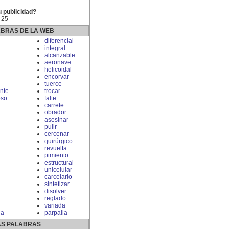
u publicidad?
 25
ABRAS DE LA WEB
diferencial
integral
alcanzable
aeronave
helicoidal
encorvar
tuerce
nte
trocar
oso
falte
carrete
obrador
asesinar
pulir
cercenar
quirúrgico
revuelta
pimiento
estructural
unicelular
carcelario
sintetizar
disolver
reglado
variada
ia
parpalla
S PALABRAS