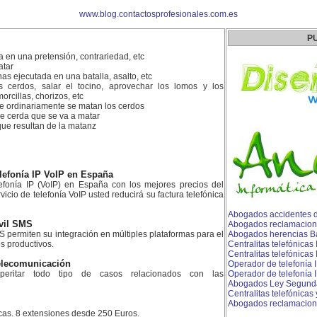
www.blog.contactosprofesionales.com.es
P
a en una pretensión, contrariedad, etc
atar
s ejecutada en una batalla, asalto, etc
 cerdos, salar el tocino, aprovechar los lomos y los
orcillas, chorizos, etc
e ordinariamente se matan los cerdos
e cerda que se va a matar
ue resultan de la matanz
lefonía IP VoIP en España
fonía IP (VoIP) en España con los mejores precios del
icio de telefonía VoIP usted reducirá su factura telefónica
Abogados accidentes de
vil SMS
Abogados reclamacion
 permiten su integración en múltiples plataformas para el
Abogados herencias B
s productivos.
Centralitas telefónicas
Centralitas telefónicas
telecomunicación
Operador de telefonía 
peritar todo tipo de casos relacionados con las
Operador de telefonía I
Abogados Ley Segund
Centralitas telefónicas
Abogados reclamacione
icas. 8 extensiones desde 250 Euros.